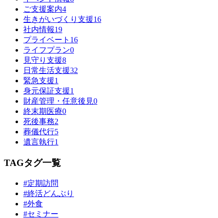
ご支援案内
4
生きがいづくり支援
16
社内情報
19
プライベート
16
ライフプラン
0
見守り支援
8
日常生活支援
32
緊急支援
1
身元保証支援
1
財産管理・任意後見
0
終末期医療
0
死後事務
2
葬儀代行
5
遺言執行
1
TAG
タグ一覧
#定期訪問
#終活どんぶり
#外食
#セミナー