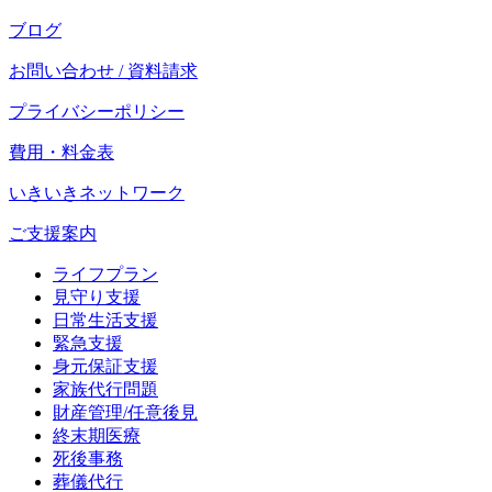
ブログ
お問い合わせ / 資料請求
プライバシーポリシー
費用・料金表
いきいきネットワーク
ご支援案内
ライフプラン
見守り支援
日常生活支援
緊急支援
身元保証支援
家族代行問題
財産管理/任意後見
終末期医療
死後事務
葬儀代行