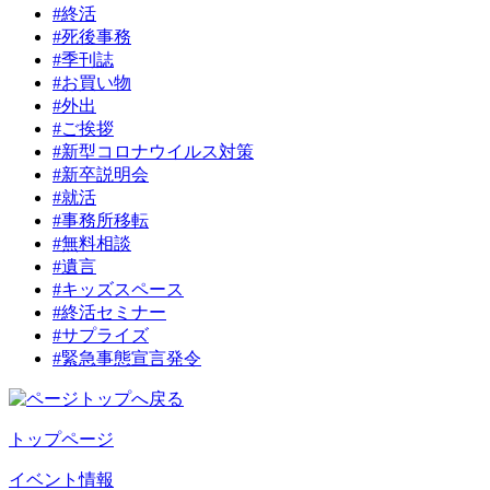
#終活
#死後事務
#季刊誌
#お買い物
#外出
#ご挨拶
#新型コロナウイルス対策
#新卒説明会
#就活
#事務所移転
#無料相談
#遺言
#キッズスペース
#終活セミナー
#サプライズ
#緊急事態宣言発令
トップページ
イベント情報