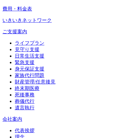
費用・料金表
いきいきネットワーク
ご支援案内
ライフプラン
見守り支援
日常生活支援
緊急支援
身元保証支援
家族代行問題
財産管理/任意後見
終末期医療
死後事務
葬儀代行
遺言執行
会社案内
代表挨拶
理念