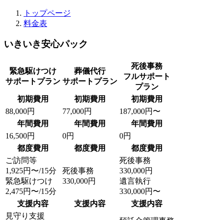
トップページ
料金表
いきいき安心パック
死後事務
緊急駆けつけ
葬儀代行
フルサポート
サポートプラン
サポートプラン
プラン
初期費用
初期費用
初期費用
88,000
円
77,000
円
187,000
円〜
年間費用
年間費用
年間費用
16,500
円
0
円
0
円
都度費用
都度費用
都度費用
ご訪問等
死後事務
1,925
円〜/15分
死後事務
330,000
円
緊急駆けつけ
330,000
円
遺言執行
2,475
円〜/15分
330,000
円〜
支援内容
支援内容
支援内容
見守り支援