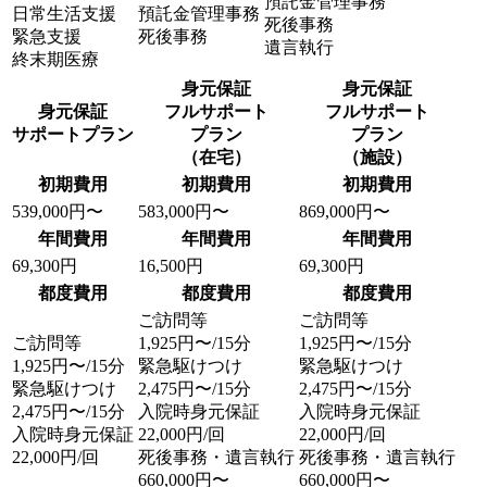
預託金管理事務
日常生活支援
預託金管理事務
死後事務
緊急支援
死後事務
遺言執行
終末期医療
身元保証
身元保証
身元保証
フルサポート
フルサポート
サポートプラン
プラン
プラン
（在宅）
（施設）
初期費用
初期費用
初期費用
539,000
円〜
583,000
円〜
869,000
円〜
年間費用
年間費用
年間費用
69,300
円
16,500
円
69,300
円
都度費用
都度費用
都度費用
ご訪問等
ご訪問等
ご訪問等
1,925
円〜/15分
1,925
円〜/15分
1,925
円〜/15分
緊急駆けつけ
緊急駆けつけ
緊急駆けつけ
2,475
円〜/15分
2,475
円〜/15分
2,475
円〜/15分
入院時身元保証
入院時身元保証
入院時身元保証
22,000
円/回
22,000
円/回
22,000
円/回
死後事務・遺言執行
死後事務・遺言執行
660,000
円〜
660,000
円〜