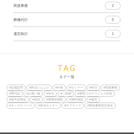
死後事務
2
葬儀代行
5
遺言執行
1
TAG
タグ一覧
#定期訪問
#終活どんぶり
#外食
#セミナー
#終活
#死後事務
#季刊誌
#お買い物
#外出
#ご挨拶
#新型コロナウイルス対策
#新卒説明会
#就活
#事務所移転
#無料相談
#遺言
#キッズスペース
#終活セミナー
#サプライズ
#緊急事態宣言発令