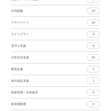
社内情報
19
プライベート
16
ライフプラン
0
見守り支援
8
日常生活支援
32
緊急支援
1
身元保証支援
1
財産管理・任意後見
0
終末期医療
0