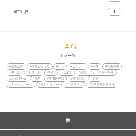
遺言執行
1
TAG
タグ一覧
#定期訪問
#終活どんぶり
#外食
#セミナー
#終活
#死後事務
#季刊誌
#お買い物
#外出
#ご挨拶
#新型コロナウイルス対策
#新卒説明会
#就活
#事務所移転
#無料相談
#遺言
#キッズスペース
#終活セミナー
#サプライズ
#緊急事態宣言発令