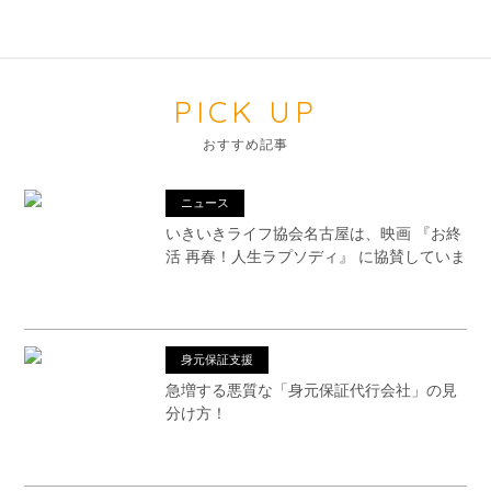
PICK UP
おすすめ記事
ニュース
いきいきライフ協会名古屋は、映画 『お終
活 再春！人生ラプソディ』 に協賛していま
す
身元保証支援
急増する悪質な「身元保証代行会社」の見
分け方！