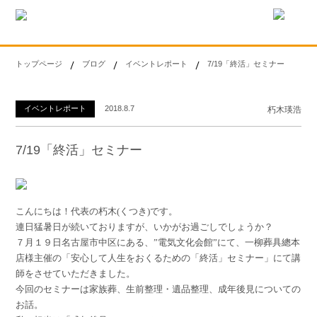
トップページ
ブログ
イベントレポート
7/19「終活」セミナー
イベントレポート
2018.8.7
朽木瑛浩
7/19「終活」セミナー
こんにちは！代表の朽木(くつき)です。
連日猛暑日が続いておりますが、いかがお過ごしでしょうか？
７月１９日名古屋市中区にある、”電気文化会館”にて、一柳葬具總本
店様主催の「安心して人生をおくるための「終活」セミナー」にて講
師をさせていただきました。
今回のセミナーは家族葬、生前整理・遺品整理、成年後見についての
お話。