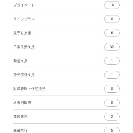
プライベート
16
ライフプラン
0
見守り支援
8
日常生活支援
32
緊急支援
1
身元保証支援
1
財産管理・任意後見
0
終末期医療
0
死後事務
2
葬儀代行
5