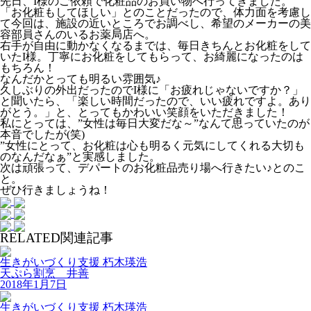
先日、I様のご依頼で化粧品のお買い物へ行ってきました。
「お化粧もしてほしい」とのことだったので、体力面を考慮し
て今回は、施設の近いところでお調べし、希望のメーカーの美
容部員さんのいるお薬局店へ。
右手が自由に動かなくなるまでは、毎日きちんとお化粧をして
いたI様。丁寧にお化粧をしてもらって、お綺麗になったのは
もちろん！
なんだかとっても明るい雰囲気♪
久しぶりの外出だったのでI様に「お疲れじゃないですか？」
と聞いたら、「楽しい時間だったので、いい疲れですよ。あり
がとう。」と、とってもかわいい笑顔をいただきました！
私にとっては、”女性は毎日大変だな～”なんて思っていたのが
本音でしたが(笑)
”女性にとって、お化粧は心も明るく元気にしてくれる大切も
のなんだなぁ”と実感しました。
次は頑張って、デパートのお化粧品売り場へ行きたい♪とのこ
と。
ぜひ行きましょうね！
RELATED
関連記事
生きがいづくり支援
朽木瑛浩
天ぷら割烹 井善
2018年1月7日
生きがいづくり支援
朽木瑛浩