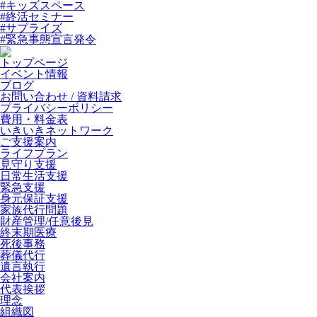
#キッズスペース
#終活セミナー
#サプライズ
#緊急事態宣言発令
トップページ
イベント情報
ブログ
お問い合わせ / 資料請求
プライバシーポリシー
費用・料金表
いきいきネットワーク
ご支援案内
ライフプラン
見守り支援
日常生活支援
緊急支援
身元保証支援
家族代行問題
財産管理/任意後見
終末期医療
死後事務
葬儀代行
遺言執行
会社案内
代表挨拶
理念
組織図