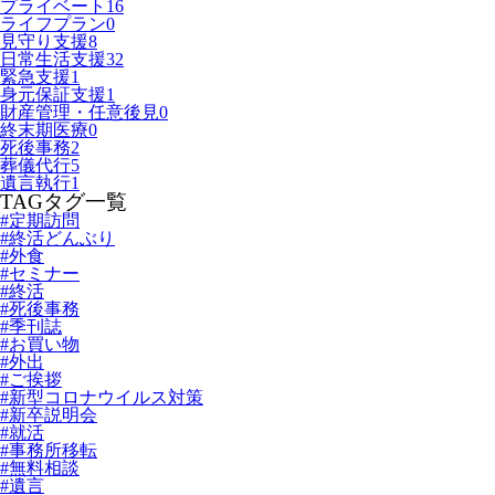
プライベート
16
ライフプラン
0
見守り支援
8
日常生活支援
32
緊急支援
1
身元保証支援
1
財産管理・任意後見
0
終末期医療
0
死後事務
2
葬儀代行
5
遺言執行
1
TAG
タグ一覧
#定期訪問
#終活どんぶり
#外食
#セミナー
#終活
#死後事務
#季刊誌
#お買い物
#外出
#ご挨拶
#新型コロナウイルス対策
#新卒説明会
#就活
#事務所移転
#無料相談
#遺言