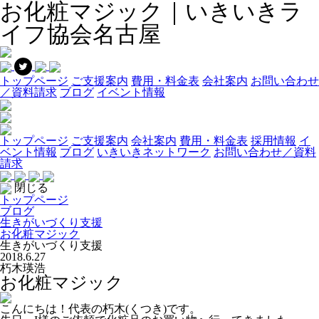
お化粧マジック｜いきいきラ
イフ協会名古屋
トップページ
ご支援案内
費用・料金表
会社案内
お問い合わせ
／資料請求
ブログ
イベント情報
トップページ
ご支援案内
会社案内
費用・料金表
採用情報
イ
ベント情報
ブログ
いきいきネットワーク
お問い合わせ／資料
請求
閉じる
トップページ
ブログ
生きがいづくり支援
お化粧マジック
生きがいづくり支援
2018.6.27
朽木瑛浩
お化粧マジック
こんにちは！代表の朽木(くつき)です。