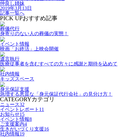
仲良し姉妹
2019年3月13日
記事一覧へ
PICK UP
おすすめ記事
葬儀代行
身寄りのない人の葬儀の実態！
イベント情報
映画「お終活」上映会開催
遺言執行
医療従事者を含むすべての方々に感謝と期待を込めて
社内情報
キッズスペース
身元保証支援
急増する悪質な「身元保証代行会社」の見分け方！
CATEGORY
カテゴリ
ニュース
32
イベントレポート
11
お知らせ
15
イベント情報
8
ご支援案内
4
生きがいづくり支援
16
社内情報
19