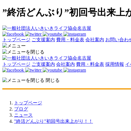
”終活どんぶり”初回号出来上
トップページ
ご支援案内
費用・料金表
会社案内
お問い合わ
トップページ
ご支援案内
会社案内
費用・料金表
採用情報
イ
閉じる
トップページ
ブログ
ニュース
”終活どんぶり”初回号出来上がり！！