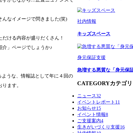
んなイメージで閃きました(笑)
社内情報
キッズスペース
ただける内容が盛りだくさん！
紹介」ページでしょうか♪
身元保証支援
急増する悪質な「身元保
るような、情報誌として年に４回の
CATEGORY
カテゴリ
おります。
ニュース
32
イベントレポート
11
お知らせ
15
イベント情報
8
ご支援案内
4
生きがいづくり支援
16