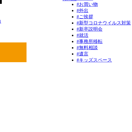
#お買い物
#外出
#ご挨拶
日
#新型コロナウイルス対策
#新卒説明会
#就活
#事務所移転
#無料相談
#遺言
#キッズスペース