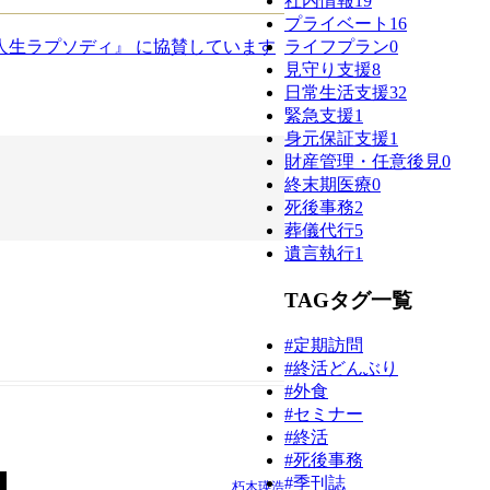
社内情報
19
プライベート
16
人生ラプソディ』 に協賛しています
ライフプラン
0
見守り支援
8
日常生活支援
32
緊急支援
1
身元保証支援
1
財産管理・任意後見
0
終末期医療
0
死後事務
2
葬儀代行
5
遺言執行
1
TAG
タグ一覧
#定期訪問
#終活どんぶり
#外食
#セミナー
#終活
#死後事務
#季刊誌
朽木瑛浩