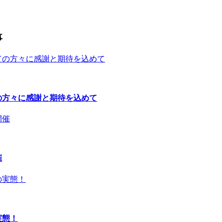
事
の方々に感謝と期待を込めて
催
実態！