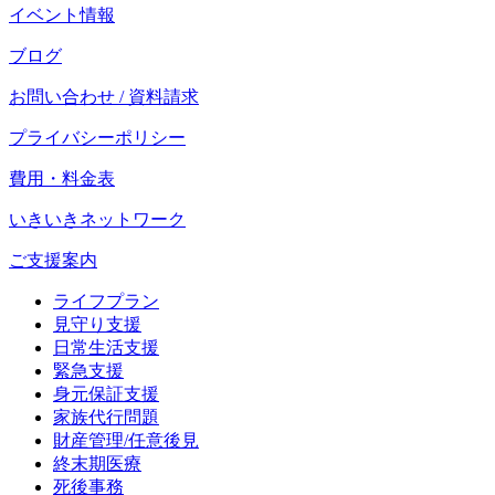
イベント情報
ブログ
お問い合わせ / 資料請求
プライバシーポリシー
費用・料金表
いきいきネットワーク
ご支援案内
ライフプラン
見守り支援
日常生活支援
緊急支援
身元保証支援
家族代行問題
財産管理/任意後見
終末期医療
死後事務