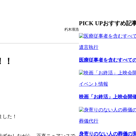
PICK UP
おすすめ記
朽木瑛浩
遺言執行
！！
医療従事者を含むすべて
イベント情報
映画「お終活」上映会開
ました！
葬儀代行
身寄りのない人の葬儀の
恥ずかしながら…正直ニュアンスで