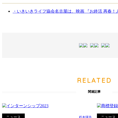
・いきいきライフ協会名古屋は、映画 『お終活 再春！
RELATED
関連記事
ニュース
ニュース
朽木瑛浩