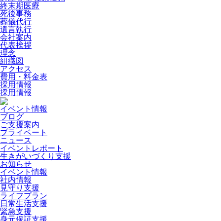
終末期医療
死後事務
葬儀代行
遺言執行
会社案内
代表挨拶
理念
組織図
アクセス
費用・料金表
採用情報
採用情報
イベント情報
ブログ
ご支援案内
プライベート
ニュース
イベントレポート
生きがいづくり支援
お知らせ
イベント情報
社内情報
見守り支援
ライフプラン
日常生活支援
緊急支援
身元保証支援