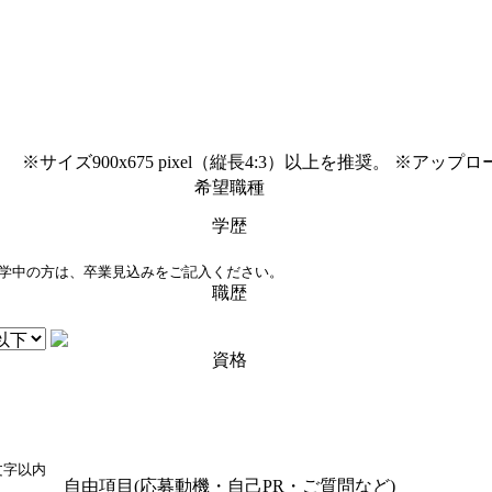
※サイズ900x675 pixel（縦長4:3）以上を推奨。
※アップロ
希望職種
学歴
学中の方は、卒業見込みをご記入ください。
職歴
資格
0文字以内
自由項目(応募動機・自己PR・ご質問など)