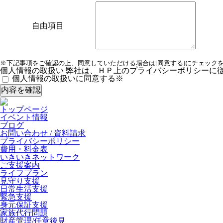
自由項目
※下記事項をご確認の上、同意していただける場合は[同意する]にチェック
個人情報の取扱い
弊社は、ＨＰ上のプライバシーポリシーに
個人情報の取扱いに同意する
※
トップページ
イベント情報
ブログ
お問い合わせ / 資料請求
プライバシーポリシー
費用・料金表
いきいきネットワーク
ご支援案内
ライフプラン
見守り支援
日常生活支援
緊急支援
身元保証支援
家族代行問題
財産管理/任意後見