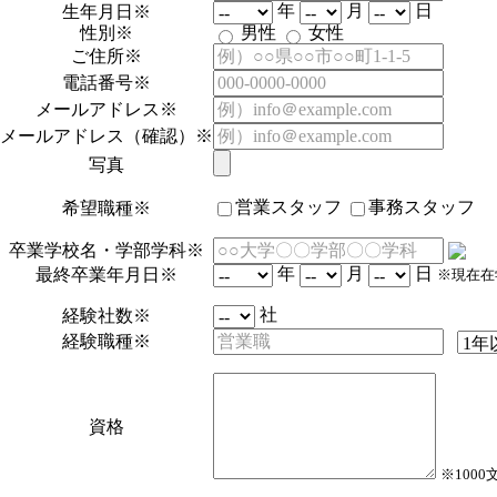
年
月
日
生年月日
※
性別
※
男性
女性
ご住所
※
電話番号
※
メールアドレス
※
メールアドレス（確認）
※
写真
営業スタッフ
事務スタッフ
希望職種
※
卒業学校名・学部学科
※
年
月
日
最終卒業年月日
※
※現在在
社
経験社数
※
経験職種
※
資格
※100