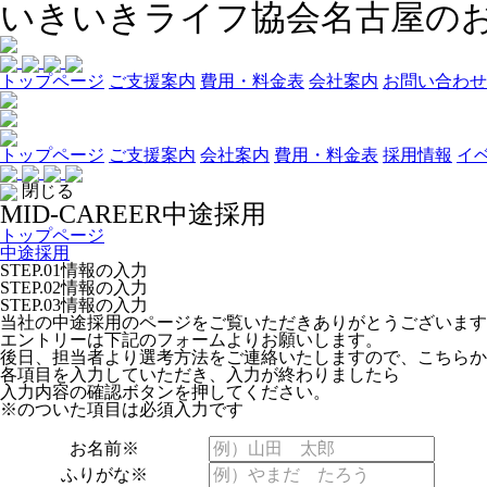
いきいきライフ協会名古屋の
トップページ
ご支援案内
費用・料金表
会社案内
お問い合わせ
トップページ
ご支援案内
会社案内
費用・料金表
採用情報
イ
閉じる
MID-CAREER
中途採用
トップページ
中途採用
STEP.01
情報の入力
STEP.02
情報の入力
STEP.03
情報の入力
当社の中途採用のページをご覧いただきありがとうございます
エントリーは下記のフォームよりお願いします。
後日、担当者より選考方法をご連絡いたしますので、こちらか
各項目を入力していただき、入力が終わりましたら
入力内容の確認ボタンを押してください。
※
のついた項目は必須入力です
お名前
※
ふりがな
※